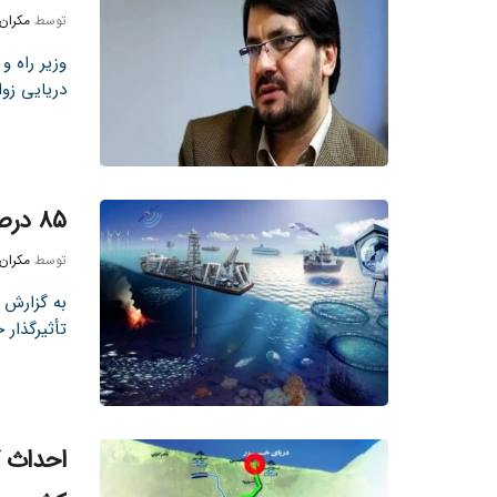
توسط
مکران
وزیر راه و
دریایی زوار
۸۵ درصد ظرفیت دریاها مغفول مانده است
توسط
مکران
به گزارش ت
تأثیرگذار ح
احداث ک