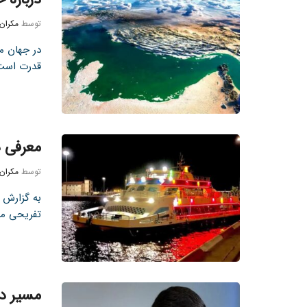
توسط
مکران
در جهان م
قدرت است. 
معرفی د
توسط
مکران
به گزارش ت
تفریحی مخ
مسیر در