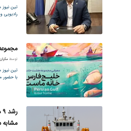
تین نیوز م
رادیویی و 
مجموعه ۸ جلدی کتاب خلیج فارس رونمایی
توسط
مکران
با حضور مس
رش
مشابه 