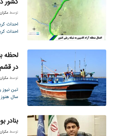
کشور دا
توسط
مکران
احداث کری
احداث کری
در قشم
توسط
مکران
تین نیوز 
سال هنوز 
بنادر ب
توسط
مکران