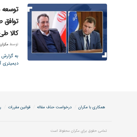
توسعه ه
توافق ط
کالا طی
توسط
مکران
به گزارش پ
دیمیتری آز
همکاری با مکران
درخواست حذف مقاله
قوانین مقررات
ر
تمامی حقوق برای مکران محفوظ است