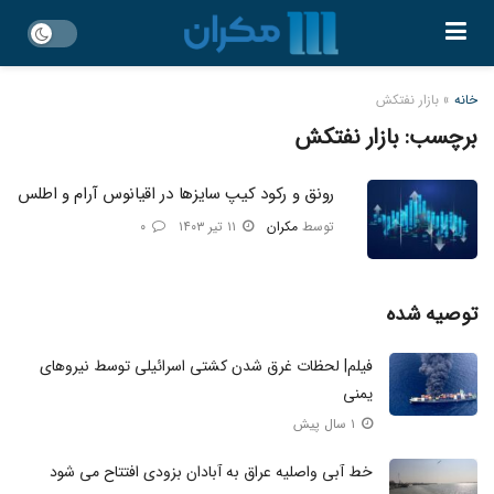
خانه
»
بازار نفتکش
برچسب:
بازار نفتکش
رونق و رکود کیپ سایزها در اقیانوس آرام و اطلس
توسط
مکران
۱۱ تیر ۱۴۰۳
۰
توصیه شده
فیلم| لحظات غرق‌ شدن کشتی اسرائیلی توسط نیروهای
یمنی
۱ سال پیش
خط آبی واصلیه عراق به آبادان بزودی افتتاح می شود