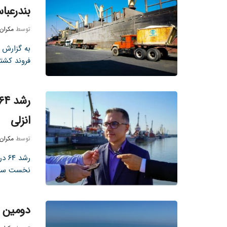
بندرعبا
توسط
مکران
به گزارش 
فروند کشتی ۴۰ هزار تنی برای با
انزلی
توسط
مکران
رشد
نخست سال ۱۴۰۳ نسبت به مدت م
دومین م