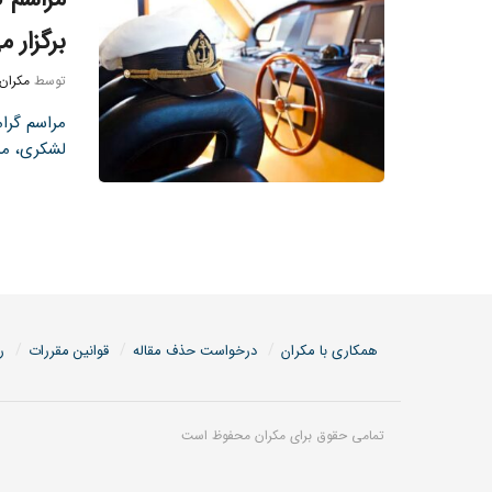
برگزار 
توسط
مکران
مراسم گرا
لشکری، مد
همکاری با مکران
درخواست حذف مقاله
قوانین مقررات
ر
تمامی حقوق برای مکران محفوظ است