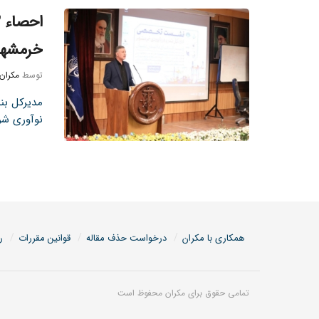
خرمشهر
توسط
مکران
مدیرکل بند
نوآوری شریف 82 ن
همکاری با مکران
درخواست حذف مقاله
قوانین مقررات
ر
تمامی حقوق برای مکران محفوظ است