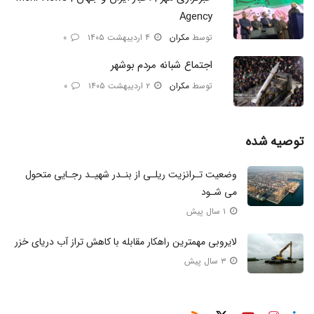
Agency
توسط
مکران
۴ اردیبهشت ۱۴۰۵
۰
اجتماع شبانه مردم بوشهر
توسط
مکران
۲ اردیبهشت ۱۴۰۵
۰
توصیه شده
وضعیت تـرانزیت ریلـی از بنـدر شهیـد رجـایی متحول
می‌ شـود
۱ سال پیش
لایروبی مهمترین راهکار مقابله با کاهش تراز آب دریای خزر
۳ سال پیش