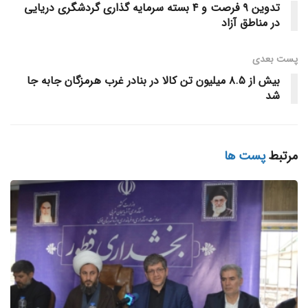
تدوین ۹ فرصت و ۴ بسته سرمایه گذاری گردشگری دریایی
شهر امضا خواهد شد. این اولین قرارداد خواهرخواندگی در استان
در مناطق آزاد
بوشهر است و گامی مهم در جهت توسعه روابط بین المللی بندر
بوشهر محسوب می شود.
پست‌ بعدی
بیش از ۸.۵ میلیون تن کالا در بنادر غرب هرمزگان جابه جا
بلاگ خبری مکران آریا دریا
شد
منبع خبر
برچسب ها:
بندر بوشهر
بندر فوجو
خواهرخواندگی بنادر
مرتبط
پست ها